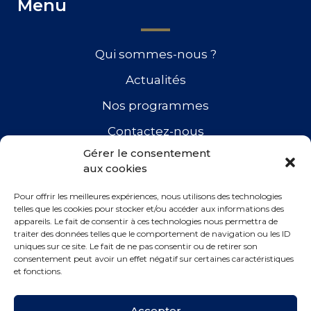
Menu
Qui sommes-nous ?
Actualités
Nos programmes
Contactez-nous
Gérer le consentement
aux cookies
Retrouvez-nous
Pour offrir les meilleures expériences, nous utilisons des technologies
telles que les cookies pour stocker et/ou accéder aux informations des
appareils. Le fait de consentir à ces technologies nous permettra de
traiter des données telles que le comportement de navigation ou les ID
uniques sur ce site. Le fait de ne pas consentir ou de retirer son
consentement peut avoir un effet négatif sur certaines caractéristiques
et fonctions.
Accepter