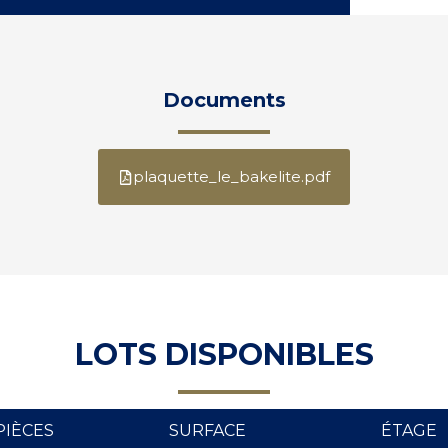
Documents
plaquette_le_bakelite.pdf
LOTS DISPONIBLES
PIÈCES
SURFACE
ÉTAGE