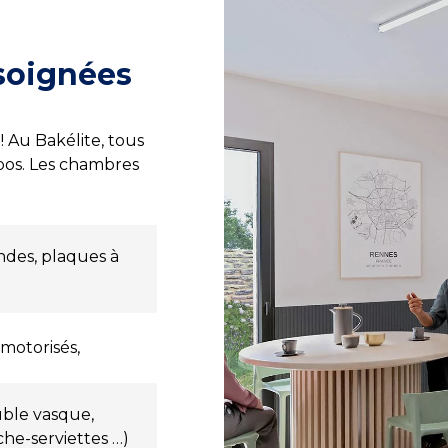
 soignées
! Au Bakélite, tous
epos. Les chambres
ndes, plaques à
motorisés,
ble vasque,
che-serviettes …)