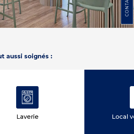
t aussi soignés :
Laverie
Local v